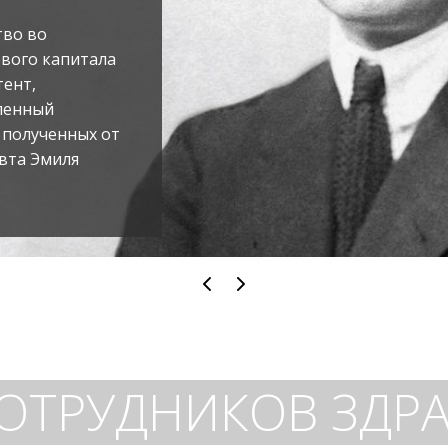
тво во
ового капитала
тент,
ленный
, полученных от
вта Эмиля
СОТРУДНИКОВ ЗДР