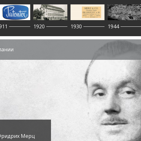
911
1920
1930
1944
мпании
Фридрих Мерц